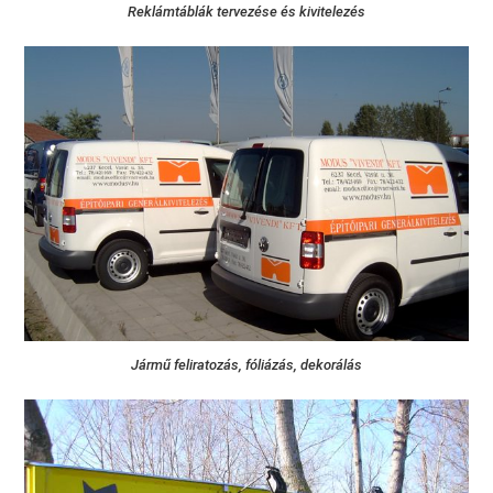
Reklámtáblák tervezése és kivitelezés
Jármű feliratozás, fóliázás, dekorálás