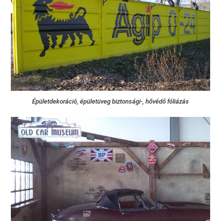
Épületdekoráció, épületüveg biztonsági-, hővédő fóliázás